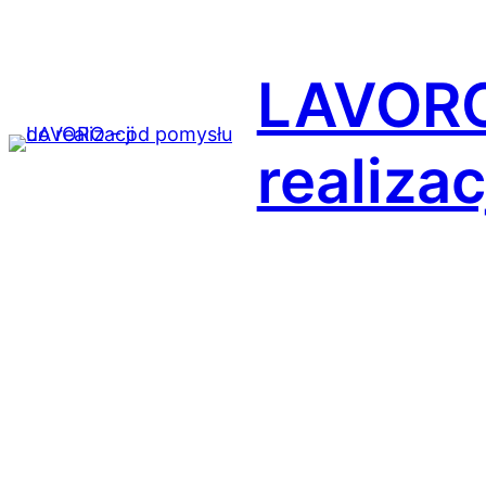
Przejdź
do
LAVORO
treści
realizac