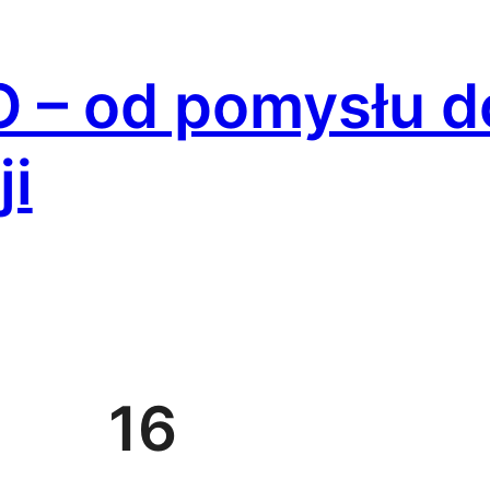
 – od pomysłu d
ji
16